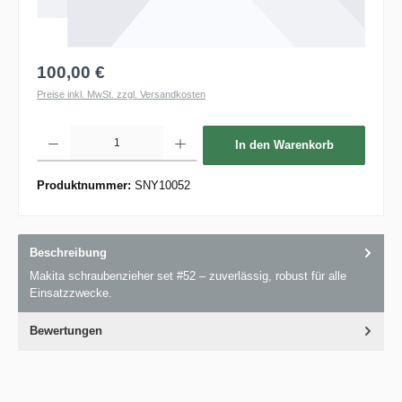
100,00 €
Preise inkl. MwSt. zzgl. Versandkosten
Produkt Anzahl: Gib den gewünschten Wert ein oder benutze die Schaltflächen um die 
In den Warenkorb
Produktnummer:
SNY10052
Beschreibung
Makita schraubenzieher set #52 – zuverlässig, robust für alle
Einsatzzwecke.
Bewertungen