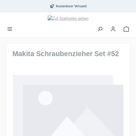
alt springen
Kostenloser Versand
Makita Schraubenzieher Set #52
Bildergalerie überspringen