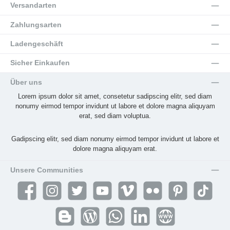
Versandarten
Zahlungsarten
Ladengeschäft
Sicher Einkaufen
Über uns
Lorem ipsum dolor sit amet, consetetur sadipscing elitr, sed diam
nonumy eirmod tempor invidunt ut labore et dolore magna aliquyam
erat, sed diam voluptua.
Gadipscing elitr, sed diam nonumy eirmod tempor invidunt ut labore et
dolore magna aliquyam erat.
Unsere Communities
Facebook
Instagram
Twitter
YouTube
Vimeo
Flickr
Pinterest
TikTok
Blogger
Blog
WhatsApp
LinkedIn
Website