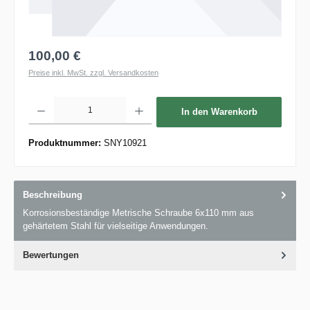
100,00 €
Preise inkl. MwSt. zzgl. Versandkosten
Produkt Anzahl: Gib den gewünschten Wert ein oder benutze die Schaltflächen um die 
In den Warenkorb
Produktnummer:
SNY10921
Beschreibung
Korrosionsbeständige Metrische Schraube 6x110 mm aus
gehärtetem Stahl für vielseitige Anwendungen.
Bewertungen