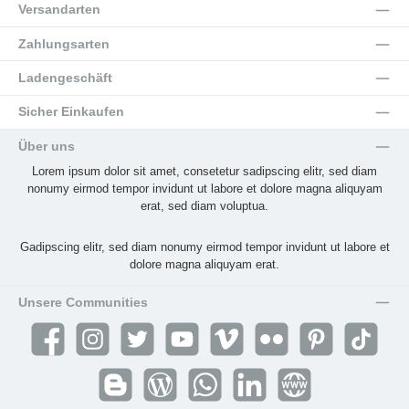
Versandarten
Zahlungsarten
Ladengeschäft
Sicher Einkaufen
Über uns
Lorem ipsum dolor sit amet, consetetur sadipscing elitr, sed diam
nonumy eirmod tempor invidunt ut labore et dolore magna aliquyam
erat, sed diam voluptua.
Gadipscing elitr, sed diam nonumy eirmod tempor invidunt ut labore et
dolore magna aliquyam erat.
Unsere Communities
Facebook
Instagram
Twitter
YouTube
Vimeo
Flickr
Pinterest
TikTok
Blogger
Blog
WhatsApp
LinkedIn
Website