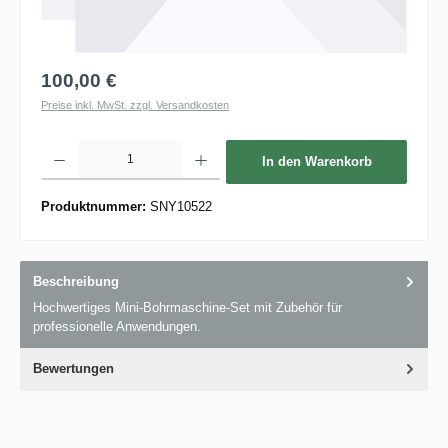
100,00 €
Preise inkl. MwSt. zzgl. Versandkosten
Produkt Anzahl: Gib den gewünschten Wert ein oder benutze die Schaltflächen um die 
In den Warenkorb
Produktnummer:
SNY10522
Beschreibung
Hochwertiges Mini-Bohrmaschine-Set mit Zubehör für
professionelle Anwendungen.
Bewertungen