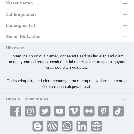
Versandarten
Zahlungsarten
Ladengeschäft
Sicher Einkaufen
Über uns
Lorem ipsum dolor sit amet, consetetur sadipscing elitr, sed diam
nonumy eirmod tempor invidunt ut labore et dolore magna aliquyam
erat, sed diam voluptua.
Gadipscing elitr, sed diam nonumy eirmod tempor invidunt ut labore et
dolore magna aliquyam erat.
Unsere Communities
Facebook
Instagram
Twitter
YouTube
Vimeo
Flickr
Pinterest
TikTok
Blogger
Blog
WhatsApp
LinkedIn
Website