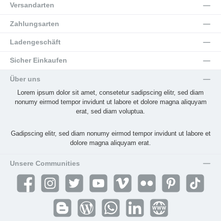
Versandarten
Zahlungsarten
Ladengeschäft
Sicher Einkaufen
Über uns
Lorem ipsum dolor sit amet, consetetur sadipscing elitr, sed diam
nonumy eirmod tempor invidunt ut labore et dolore magna aliquyam
erat, sed diam voluptua.
Gadipscing elitr, sed diam nonumy eirmod tempor invidunt ut labore et
dolore magna aliquyam erat.
Unsere Communities
Facebook
Instagram
Twitter
YouTube
Vimeo
Flickr
Pinterest
TikTok
Blogger
Blog
WhatsApp
LinkedIn
Website