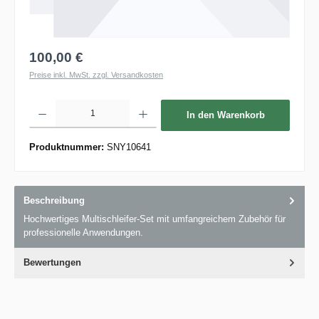
100,00 €
Preise inkl. MwSt. zzgl. Versandkosten
Produkt Anzahl: Gib den gewünschten Wert ein oder benutze die Schaltflächen um die 
In den Warenkorb
Produktnummer:
SNY10641
Beschreibung
Hochwertiges Multischleifer-Set mit umfangreichem Zubehör für
professionelle Anwendungen.
Bewertungen