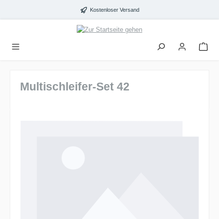
alt springen
Kostenloser Versand
Multischleifer-Set 42
Bildergalerie überspringen