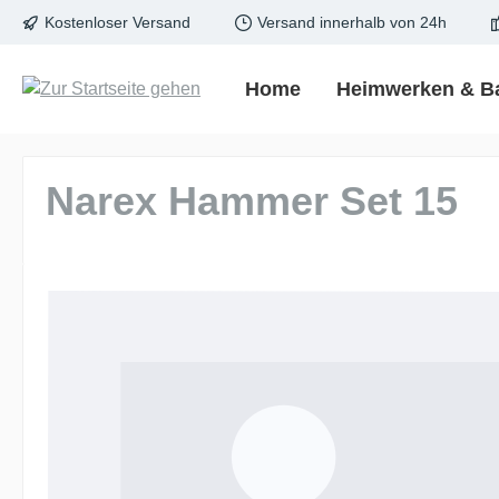
Kostenloser Versand
Versand innerhalb von 24h
springen
Zur Hauptnavigation springen
Home
Heimwerken & B
Narex Hammer Set 15
Bildergalerie überspringen