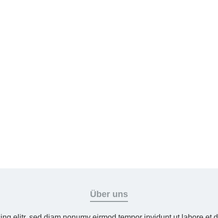
Über uns
ing elitr, sed diam nonumy eirmod tempor invidunt ut labore et