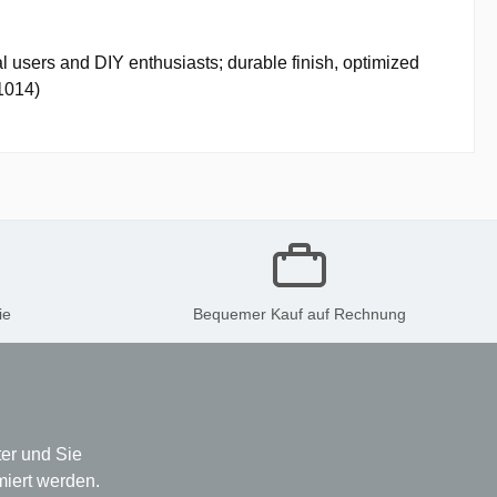
 users and DIY enthusiasts; durable finish, optimized
-1014)
ie
Bequemer Kauf auf Rechnung
er und Sie
miert werden.