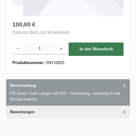
100,00 €
Preise inkl. MwSt. zzgl. Versandkosten
Produkt Anzahl: Gib den gewünschten Wert ein oder benutze die Schaltflächen um die 
In den Warenkorb
Produktnummer:
SNY10025
Beschreibung
PB Swiss Tools zangen set #25 – hochwertig, vielseitig für alle
Einsatzzwecke.
Bewertungen