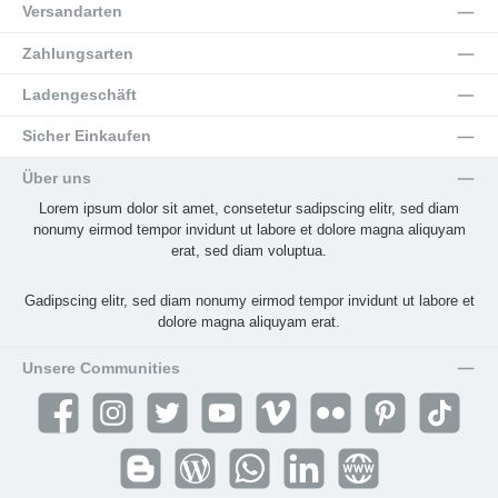
Versandarten
Zahlungsarten
Ladengeschäft
Sicher Einkaufen
Über uns
Lorem ipsum dolor sit amet, consetetur sadipscing elitr, sed diam
nonumy eirmod tempor invidunt ut labore et dolore magna aliquyam
erat, sed diam voluptua.
Gadipscing elitr, sed diam nonumy eirmod tempor invidunt ut labore et
dolore magna aliquyam erat.
Unsere Communities
Facebook
Instagram
Twitter
YouTube
Vimeo
Flickr
Pinterest
TikTok
Blogger
Blog
WhatsApp
LinkedIn
Website