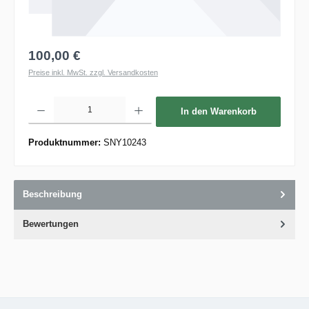
100,00 €
Preise inkl. MwSt. zzgl. Versandkosten
Produkt Anzahl: Gib den gewünschten Wert ein oder benutze die Schaltflächen um die 
In den Warenkorb
Produktnummer:
SNY10243
Beschreibung
Bewertungen