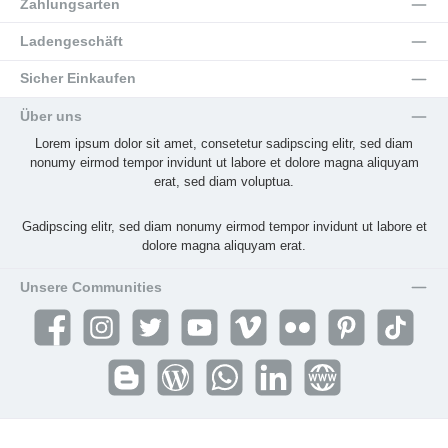
Zahlungsarten
Ladengeschäft
Sicher Einkaufen
Über uns
Lorem ipsum dolor sit amet, consetetur sadipscing elitr, sed diam
nonumy eirmod tempor invidunt ut labore et dolore magna aliquyam
erat, sed diam voluptua.
Gadipscing elitr, sed diam nonumy eirmod tempor invidunt ut labore et
dolore magna aliquyam erat.
Unsere Communities
Facebook
Instagram
Twitter
YouTube
Vimeo
Flickr
Pinterest
TikTok
Blogger
Blog
WhatsApp
LinkedIn
Website