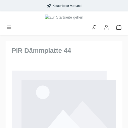
alt springen
Kostenloser Versand
PIR Dämmplatte 44
Bildergalerie überspringen