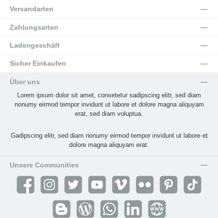
Versandarten
Zahlungsarten
Ladengeschäft
Sicher Einkaufen
Über uns
Lorem ipsum dolor sit amet, consetetur sadipscing elitr, sed diam
nonumy eirmod tempor invidunt ut labore et dolore magna aliquyam
erat, sed diam voluptua.
Gadipscing elitr, sed diam nonumy eirmod tempor invidunt ut labore et
dolore magna aliquyam erat.
Unsere Communities
Facebook
Instagram
Twitter
YouTube
Vimeo
Flickr
Pinterest
TikTok
Blogger
Blog
WhatsApp
LinkedIn
Website