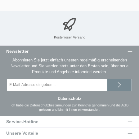
Kostenloser Versand
Newsletter
Abonnieren Sie jetzt einfach unseren regelmäßig erscheinenden
Newsletter und Sie werden stets unter den Ersten sein, über neue
Produkte und Angebote informiert werden.
E-
Mail-
Adresse
*
Datenschutz
Ich habe die
Datenschutzbestimmungen
zur Kenntnis genommen und die
AGB
gelesen und bin mit ihnen einverstanden.
Service-Hotline
Unsere Vorteile