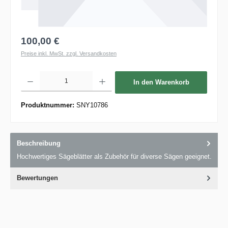
100,00 €
Preise inkl. MwSt. zzgl. Versandkosten
Produkt Anzahl: Gib den gewünschten Wert ein oder benutze die Schaltflächen um die 
In den Warenkorb
Produktnummer:
SNY10786
Beschreibung
Hochwertiges Sägeblätter als Zubehör für diverse Sägen geeignet.
Bewertungen