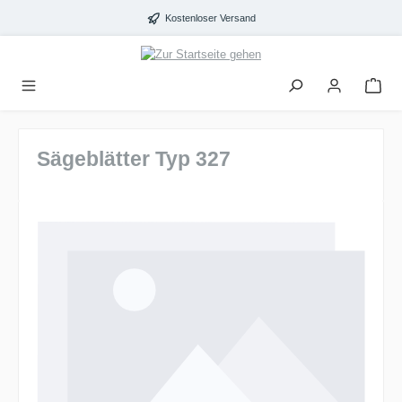
alt springen
Kostenloser Versand
Sägeblätter Typ 327
Bildergalerie überspringen