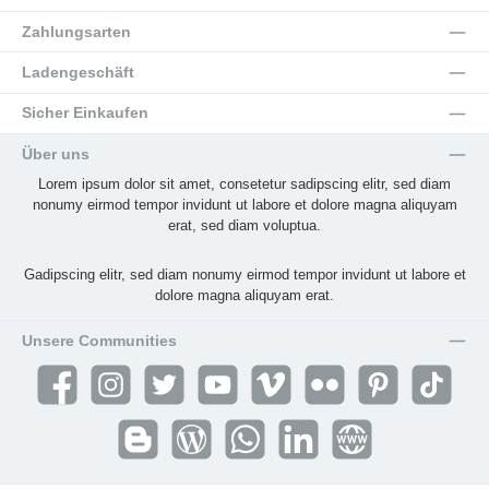
Zahlungsarten
Ladengeschäft
Sicher Einkaufen
Über uns
Lorem ipsum dolor sit amet, consetetur sadipscing elitr, sed diam
nonumy eirmod tempor invidunt ut labore et dolore magna aliquyam
erat, sed diam voluptua.
Gadipscing elitr, sed diam nonumy eirmod tempor invidunt ut labore et
dolore magna aliquyam erat.
Unsere Communities
Facebook
Instagram
Twitter
YouTube
Vimeo
Flickr
Pinterest
TikTok
Blogger
Blog
WhatsApp
LinkedIn
Website