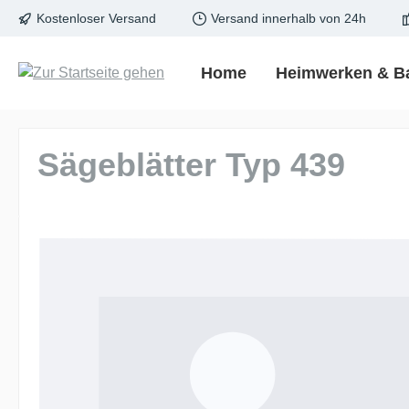
Kostenloser Versand
Versand innerhalb von 24h
springen
Zur Hauptnavigation springen
Home
Heimwerken & B
Sägeblätter Typ 439
Bildergalerie überspringen