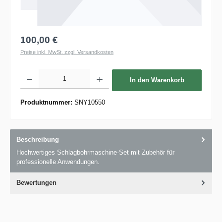
100,00 €
Preise inkl. MwSt. zzgl. Versandkosten
Produkt Anzahl: Gib den gewünschten Wert ein oder benutze die Schaltflächen um die 
In den Warenkorb
Produktnummer:
SNY10550
Beschreibung
Hochwertiges Schlagbohrmaschine-Set mit Zubehör für
professionelle Anwendungen.
Bewertungen