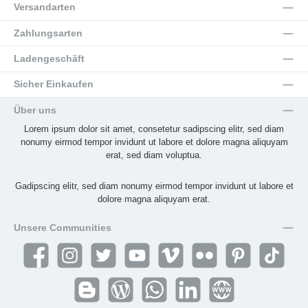
Versandarten
Zahlungsarten
Ladengeschäft
Sicher Einkaufen
Über uns
Lorem ipsum dolor sit amet, consetetur sadipscing elitr, sed diam
nonumy eirmod tempor invidunt ut labore et dolore magna aliquyam
erat, sed diam voluptua.
Gadipscing elitr, sed diam nonumy eirmod tempor invidunt ut labore et
dolore magna aliquyam erat.
Unsere Communities
Facebook
Instagram
Twitter
YouTube
Vimeo
Flickr
Pinterest
TikTok
Blogger
Blog
WhatsApp
LinkedIn
Website