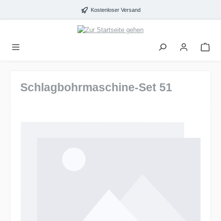
alt springen
Kostenloser Versand
Schlagbohrmaschine-Set 51
Bildergalerie überspringen