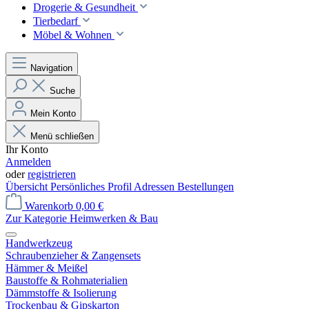
Drogerie & Gesundheit
Tierbedarf
Möbel & Wohnen
Navigation
Suche
Mein Konto
Menü schließen
Ihr Konto
Anmelden
oder
registrieren
Übersicht
Persönliches Profil
Adressen
Bestellungen
Warenkorb
0,00 €
Zur Kategorie Heimwerken & Bau
Handwerkzeug
Schraubenzieher & Zangensets
Hämmer & Meißel
Baustoffe & Rohmaterialien
Dämmstoffe & Isolierung
Trockenbau & Gipskarton