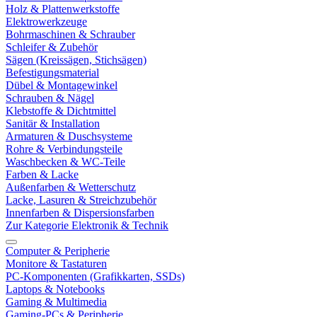
Holz & Plattenwerkstoffe
Elektrowerkzeuge
Bohrmaschinen & Schrauber
Schleifer & Zubehör
Sägen (Kreissägen, Stichsägen)
Befestigungsmaterial
Dübel & Montagewinkel
Schrauben & Nägel
Klebstoffe & Dichtmittel
Sanitär & Installation
Armaturen & Duschsysteme
Rohre & Verbindungsteile
Waschbecken & WC-Teile
Farben & Lacke
Außenfarben & Wetterschutz
Lacke, Lasuren & Streichzubehör
Innenfarben & Dispersionsfarben
Zur Kategorie Elektronik & Technik
Computer & Peripherie
Monitore & Tastaturen
PC-Komponenten (Grafikkarten, SSDs)
Laptops & Notebooks
Gaming & Multimedia
Gaming-PCs & Peripherie