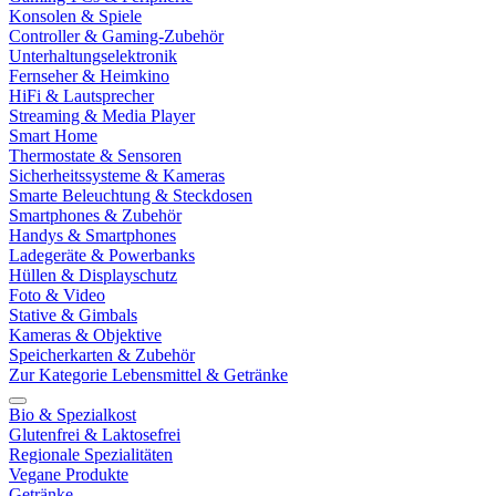
Konsolen & Spiele
Controller & Gaming-Zubehör
Unterhaltungselektronik
Fernseher & Heimkino
HiFi & Lautsprecher
Streaming & Media Player
Smart Home
Thermostate & Sensoren
Sicherheitssysteme & Kameras
Smarte Beleuchtung & Steckdosen
Smartphones & Zubehör
Handys & Smartphones
Ladegeräte & Powerbanks
Hüllen & Displayschutz
Foto & Video
Stative & Gimbals
Kameras & Objektive
Speicherkarten & Zubehör
Zur Kategorie Lebensmittel & Getränke
Bio & Spezialkost
Glutenfrei & Laktosefrei
Regionale Spezialitäten
Vegane Produkte
Getränke