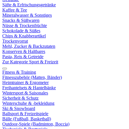
Säfte & Erfrischungsgetränke
Kaffee & Tee
Mineralwasser & Sonstiges
Snacks & Süßwaren
Nüsse & Trockenfrüchte
Schokolade & Süßes
Chips & Knabberartikel
Trockenvorrat
Mehl, Zucker & Backzutaten
Konserven & Haltbares
Pasta, Reis & Getreide
Zur Kategorie Sport & Freizeit
Fitness & Training
Fitnesszubehör (Matten, Bänder)
Heimtrainer & Ergometer
Freihantelsets & Hantelbänke
Wintersport & Saisonales
Sicherheit & Schutz
Winterschuhe & -bekleidung
Ski & Snowboard
Ballsport & Freizeitspiele
Bälle (Fußball, Basketball)
Outdoor-Spiele (Badminton, Boccia)