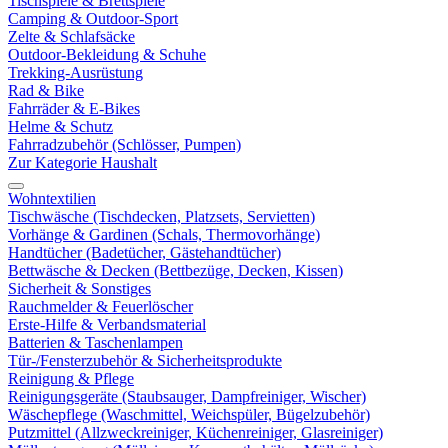
Tischspiele & Brettspiele
Camping & Outdoor-Sport
Zelte & Schlafsäcke
Outdoor-Bekleidung & Schuhe
Trekking-Ausrüstung
Rad & Bike
Fahrräder & E-Bikes
Helme & Schutz
Fahrradzubehör (Schlösser, Pumpen)
Zur Kategorie Haushalt
Wohntextilien
Tischwäsche (Tischdecken, Platzsets, Servietten)
Vorhänge & Gardinen (Schals, Thermovorhänge)
Handtücher (Badetücher, Gästehandtücher)
Bettwäsche & Decken (Bettbezüge, Decken, Kissen)
Sicherheit & Sonstiges
Rauchmelder & Feuerlöscher
Erste-Hilfe & Verbandsmaterial
Batterien & Taschenlampen
Tür-/Fensterzubehör & Sicherheitsprodukte
Reinigung & Pflege
Reinigungsgeräte (Staubsauger, Dampfreiniger, Wischer)
Wäschepflege (Waschmittel, Weichspüler, Bügelzubehör)
Putzmittel (Allzweckreiniger, Küchenreiniger, Glasreiniger)