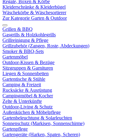
Regale, Boxen & Körbe
Kleiderschränke & Kleiderbügel
Wäschekörbe & Wäschesortierer
Zur Kategorie Garten & Outdoor
Grillen & BBQ
Gasgrills & Holzkohlegrills
Grillreinigung & Pflege
Grillzubehör (Zangen, Roste, Abdeckungen)
Smoker & BBQ-Sets
Gartenmöbel
Outdoor-Kissen & Bezüge
Sitzgruppen & Garnituren
Liegen & Sonnenbetten
Gartentische & Stühle
Camping & Freizeit
Rucksäcke & Ausrüstung
Campingmöbel & Kocher
Zelte & Unterkünfte
Outdoor-Living & Schutz
Außenküchen & Möbelpflege
Gartenbeleuchtung & Solarleuchten
Sonnenschutz (Markisen, Sonnenschirme)
Gartenpflege
Gartengeräte (Harken, Spaten, Scheren)