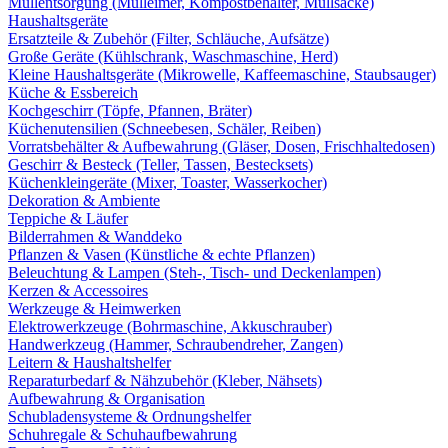
Müllentsorgung (Mülleimer, Kompostbehälter, Müllsäcke)
Haushaltsgeräte
Ersatzteile & Zubehör (Filter, Schläuche, Aufsätze)
Große Geräte (Kühlschrank, Waschmaschine, Herd)
Kleine Haushaltsgeräte (Mikrowelle, Kaffeemaschine, Staubsauger)
Küche & Essbereich
Kochgeschirr (Töpfe, Pfannen, Bräter)
Küchenutensilien (Schneebesen, Schäler, Reiben)
Vorratsbehälter & Aufbewahrung (Gläser, Dosen, Frischhaltedosen)
Geschirr & Besteck (Teller, Tassen, Bestecksets)
Küchenkleingeräte (Mixer, Toaster, Wasserkocher)
Dekoration & Ambiente
Teppiche & Läufer
Bilderrahmen & Wanddeko
Pflanzen & Vasen (Künstliche & echte Pflanzen)
Beleuchtung & Lampen (Steh-, Tisch- und Deckenlampen)
Kerzen & Accessoires
Werkzeuge & Heimwerken
Elektrowerkzeuge (Bohrmaschine, Akkuschrauber)
Handwerkzeug (Hammer, Schraubendreher, Zangen)
Leitern & Haushaltshelfer
Reparaturbedarf & Nähzubehör (Kleber, Nähsets)
Aufbewahrung & Organisation
Schubladensysteme & Ordnungshelfer
Schuhregale & Schuhaufbewahrung