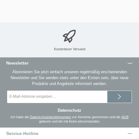
Kostenloser Versand
Newsletter
Abonnieren Sie jetzt einfach unseren regelmäßig erscheinenden
Newsletter und Sie werden stets unter den Ersten sein, über neue
Produkte und Angebote informiert werden.
E-
Mail-
Adresse
*
Datenschutz
Ich habe die
Datenschutzbestimmungen
zur Kenntnis genommen und die
AGB
gelesen und bin mit ihnen einverstanden.
Service-Hotline