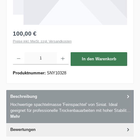
100,00 €
Preise inkl. MwSt. zzgl. Versandkosten
Produkt Anzahl: Gib den gewünschten Wert ein oder benutze die Schaltflächen um die 
In den Warenkorb
Produktnummer:
SNY10328
Beschreibung
Hochwertige spachtelmasse 'Feinspachtel' von Siniat. Ideal
geeignet für professionelle Trockenbauarbeiten mit hoher Stabilit…
Mehr
Bewertungen