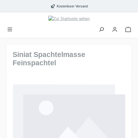
alt springen
Kostenloser Versand
Siniat Spachtelmasse
Feinspachtel
Bildergalerie überspringen