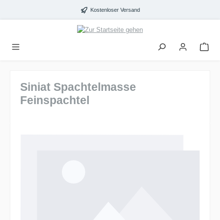
alt springen
Kostenloser Versand
Siniat Spachtelmasse
Feinspachtel
Bildergalerie überspringen