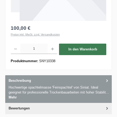
100,00 €
Preise inkl. MwSt. zzgl. Versandkosten
Produkt Anzahl: Gib den gewünschten Wert ein oder benutze die Schaltflächen um die 
In den Warenkorb
Produktnummer:
SNY10338
Beschreibung
Hochwertige spachtelmasse 'Feinspachtel' von Siniat. Ideal
geeignet für professionelle Trockenbauarbeiten mit hoher Stabilit…
Mehr
Bewertungen