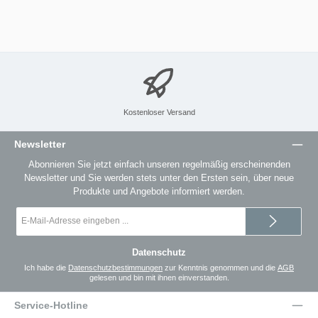
Kostenloser Versand
Newsletter
Abonnieren Sie jetzt einfach unseren regelmäßig erscheinenden
Newsletter und Sie werden stets unter den Ersten sein, über neue
Produkte und Angebote informiert werden.
E-
Mail-
Adresse
*
Datenschutz
Ich habe die
Datenschutzbestimmungen
zur Kenntnis genommen und die
AGB
gelesen und bin mit ihnen einverstanden.
Service-Hotline