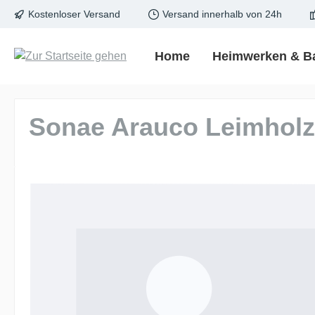
Kostenloser Versand
Versand innerhalb von 24h
springen
Zur Hauptnavigation springen
Home
Heimwerken & B
Sonae Arauco Leimholzp
Bildergalerie überspringen