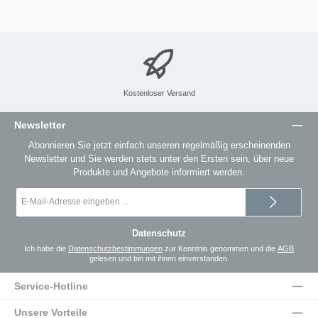
Kostenloser Versand
Newsletter
Abonnieren Sie jetzt einfach unseren regelmäßig erscheinenden
Newsletter und Sie werden stets unter den Ersten sein, über neue
Produkte und Angebote informiert werden.
E-
Mail-
Adresse
*
Datenschutz
Ich habe die
Datenschutzbestimmungen
zur Kenntnis genommen und die
AGB
gelesen und bin mit ihnen einverstanden.
Service-Hotline
Unsere Vorteile