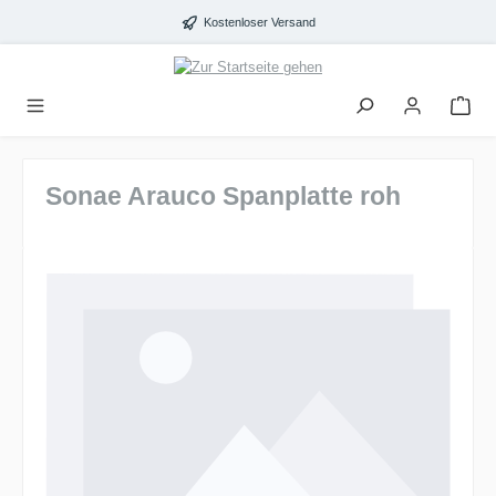
alt springen
Kostenloser Versand
Sonae Arauco Spanplatte roh
Bildergalerie überspringen