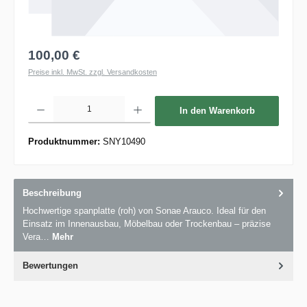
100,00 €
Preise inkl. MwSt. zzgl. Versandkosten
Produkt Anzahl: Gib den gewünschten Wert ein oder benutze die Schaltflächen um die 
In den Warenkorb
Produktnummer:
SNY10490
Beschreibung
Hochwertige spanplatte (roh) von Sonae Arauco. Ideal für den
Einsatz im Innenausbau, Möbelbau oder Trockenbau – präzise
Vera…
Mehr
Bewertungen