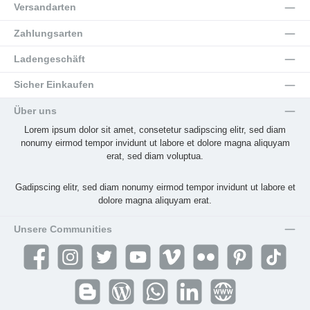
Versandarten
Zahlungsarten
Ladengeschäft
Sicher Einkaufen
Über uns
Lorem ipsum dolor sit amet, consetetur sadipscing elitr, sed diam
nonumy eirmod tempor invidunt ut labore et dolore magna aliquyam
erat, sed diam voluptua.
Gadipscing elitr, sed diam nonumy eirmod tempor invidunt ut labore et
dolore magna aliquyam erat.
Unsere Communities
Facebook
Instagram
Twitter
YouTube
Vimeo
Flickr
Pinterest
TikTok
Blogger
Blog
WhatsApp
LinkedIn
Website