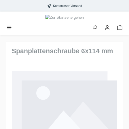
alt springen
Kostenloser Versand
Spanplattenschraube 6x114 mm
Bildergalerie überspringen