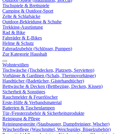
Outdoor-Spiele (Badminton, Boccia)
Tischspiele & Brettspiele
Camping & Outdoor-Sport
Zelte & Schlafsäcke
Outdoor-Bekleidung & Schuhe
Trekking-Ausrüstung
Rad & Bike
Fahrräder & E-Bikes
Helme & Schutz
Fahrradzubehör (Schlösser, Pumpen)
Zur Kategorie Haushalt
Wohntextilien
Tischwäsche (Tischdecken, Platzsets, Servietten)
Vorhänge & Gardinen (Schals, Thermovorhänge)
Handtücher (Badetücher, Gästehandtücher)
Bettwäsche & Decken (Bettbezüge, Decken, Kissen)
Sicherheit & Sonstiges
Rauchmelder & Feuerlöscher
Erste-Hilfe & Verbandsmaterial
Batterien & Taschenlampen
Tür-/Fensterzubehör & Sicherheitsprodukte
Reinigung & Pflege
Reinigungsgeräte (Staubsauger, Dampfreiniger, Wischer)
Wäschepflege (Waschmittel, Weichspüler, Bügelzubehör)