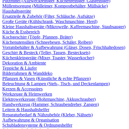
Putzmittel (Allzweckreiniger, Küchenreiniger, Glasreiniger)
Müllentsorgung (Mülleimer, Kompostbehälter, Müllsäcke)
Haushaltsgeräte
Ersatzteile & Zubehör (Filter, Schläuche, Aufsätze)
Große Geräte (Kühlschrank, Waschmaschine, Herd)
Kleine Haushaltsgeräte (Mikrowelle, Kaffeemaschine, Staubsauger)
Küche & Essbereich
Kochgeschirr (Töpfe, Pfannen, Bräter)
Küchenutensilien (Schneebesen, Schäler, Reiben)
Vorratsbehälter & Aufbewahrung (Gläser, Dosen, Frischhaltedosen)
Geschirr & Besteck (Teller, Tassen, Bestecksets)
Küchenkleingeräte (Mixer, Toaster, Wasserkocher)
Dekoration & Ambiente
Teppiche & Läufer
Bilderrahmen & Wanddeko
Pflanzen & Vasen (Künstliche & echte Pflanzen)
Beleuchtung & Lampen (Steh-, Tisch- und Deckenlampen)
Kerzen & Accessoires
Werkzeuge & Heimwerken
Elektrowerkzeuge (Bohrmaschine, Akkuschrauber)
Handwerkzeug (Hammer, Schraubendreher, Zangen)
Leitern & Haushaltshelfer
Reparaturbedarf & Nähzubehör (Kleber, Nähsets)
Aufbewahrung & Organisation
Schubladensysteme & Ordnungshelfer