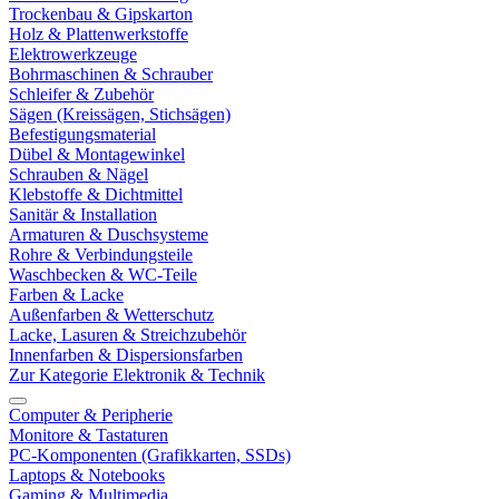
Trockenbau & Gipskarton
Holz & Plattenwerkstoffe
Elektrowerkzeuge
Bohrmaschinen & Schrauber
Schleifer & Zubehör
Sägen (Kreissägen, Stichsägen)
Befestigungsmaterial
Dübel & Montagewinkel
Schrauben & Nägel
Klebstoffe & Dichtmittel
Sanitär & Installation
Armaturen & Duschsysteme
Rohre & Verbindungsteile
Waschbecken & WC-Teile
Farben & Lacke
Außenfarben & Wetterschutz
Lacke, Lasuren & Streichzubehör
Innenfarben & Dispersionsfarben
Zur Kategorie Elektronik & Technik
Computer & Peripherie
Monitore & Tastaturen
PC-Komponenten (Grafikkarten, SSDs)
Laptops & Notebooks
Gaming & Multimedia