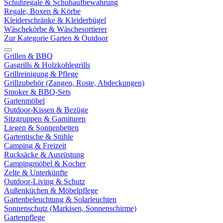
Schuhregale & Schuhaufbewahrung
Regale, Boxen & Körbe
Kleiderschränke & Kleiderbügel
Wäschekörbe & Wäschesortierer
Zur Kategorie Garten & Outdoor
Grillen & BBQ
Gasgrills & Holzkohlegrills
Grillreinigung & Pflege
Grillzubehör (Zangen, Roste, Abdeckungen)
Smoker & BBQ-Sets
Gartenmöbel
Outdoor-Kissen & Bezüge
Sitzgruppen & Garnituren
Liegen & Sonnenbetten
Gartentische & Stühle
Camping & Freizeit
Rucksäcke & Ausrüstung
Campingmöbel & Kocher
Zelte & Unterkünfte
Outdoor-Living & Schutz
Außenküchen & Möbelpflege
Gartenbeleuchtung & Solarleuchten
Sonnenschutz (Markisen, Sonnenschirme)
Gartenpflege