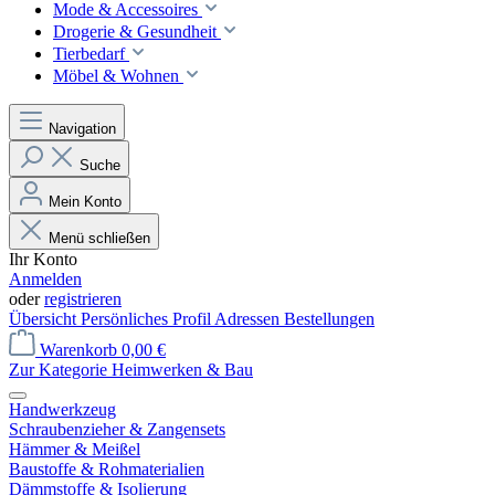
Mode & Accessoires
Drogerie & Gesundheit
Tierbedarf
Möbel & Wohnen
Navigation
Suche
Mein Konto
Menü schließen
Ihr Konto
Anmelden
oder
registrieren
Übersicht
Persönliches Profil
Adressen
Bestellungen
Warenkorb
0,00 €
Zur Kategorie Heimwerken & Bau
Handwerkzeug
Schraubenzieher & Zangensets
Hämmer & Meißel
Baustoffe & Rohmaterialien
Dämmstoffe & Isolierung