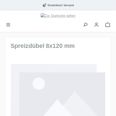
alt springen
Kostenloser Versand
Spreizdübel 8x120 mm
Bildergalerie überspringen