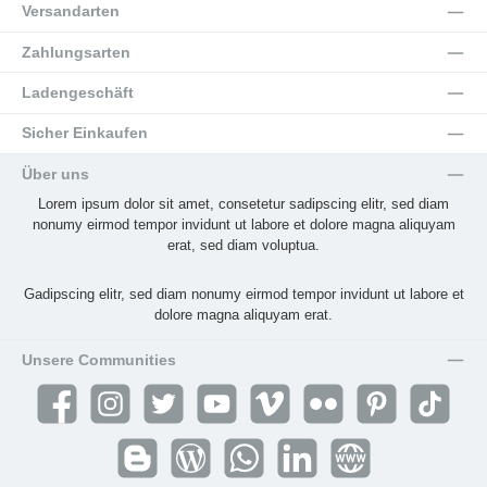
Versandarten
Zahlungsarten
Ladengeschäft
Sicher Einkaufen
Über uns
Lorem ipsum dolor sit amet, consetetur sadipscing elitr, sed diam
nonumy eirmod tempor invidunt ut labore et dolore magna aliquyam
erat, sed diam voluptua.
Gadipscing elitr, sed diam nonumy eirmod tempor invidunt ut labore et
dolore magna aliquyam erat.
Unsere Communities
Facebook
Instagram
Twitter
YouTube
Vimeo
Flickr
Pinterest
TikTok
Blogger
Blog
WhatsApp
LinkedIn
Website