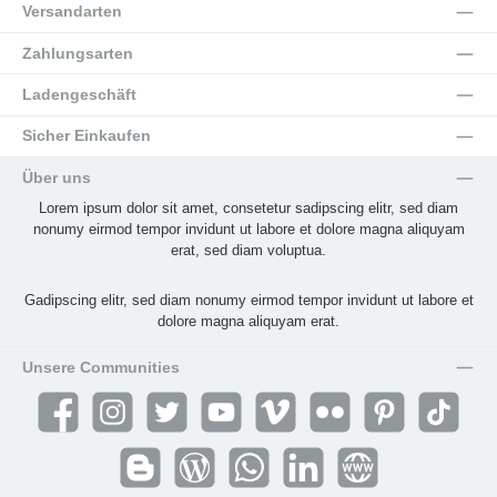
Versandarten
Zahlungsarten
Ladengeschäft
Sicher Einkaufen
Über uns
Lorem ipsum dolor sit amet, consetetur sadipscing elitr, sed diam
nonumy eirmod tempor invidunt ut labore et dolore magna aliquyam
erat, sed diam voluptua.
Gadipscing elitr, sed diam nonumy eirmod tempor invidunt ut labore et
dolore magna aliquyam erat.
Unsere Communities
Facebook
Instagram
Twitter
YouTube
Vimeo
Flickr
Pinterest
TikTok
Blogger
Blog
WhatsApp
LinkedIn
Website