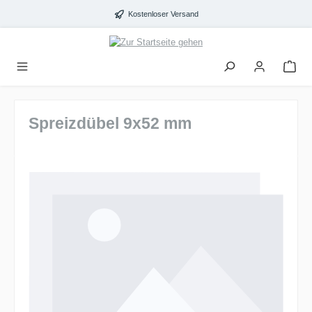
alt springen
Kostenloser Versand
Spreizdübel 9x52 mm
Bildergalerie überspringen