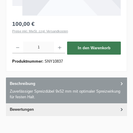
100,00 €
Preise inkl. MwSt. zzgl. Versandkosten
Produkt Anzahl: Gib den gewünschten Wert ein oder benutze die Schaltflächen um die 
In den Warenkorb
Produktnummer:
SNY10837
Beschreibung
Zuverlässiger Spreizdübel 9x52 mm mit optimaler Spreizwirkung
für festen Halt.
Bewertungen