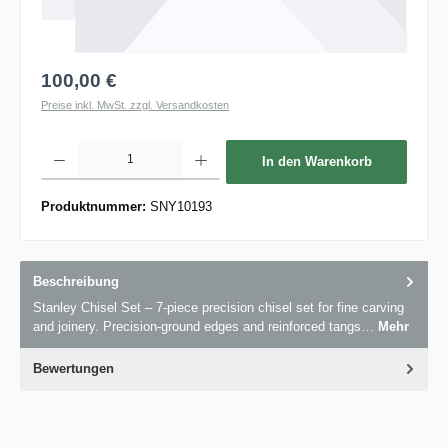
100,00 €
Preise inkl. MwSt. zzgl. Versandkosten
Produkt Anzahl: Gib den gewünschten Wert ein oder benutze die Schaltflächen um die 
In den Warenkorb
Produktnummer:
SNY10193
Beschreibung
Stanley Chisel Set – 7-piece precision chisel set for fine carving
and joinery. Precision-ground edges and reinforced tangs…
Mehr
Bewertungen