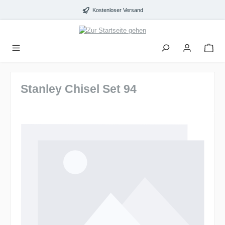
alt springen
Kostenloser Versand
Stanley Chisel Set 94
Bildergalerie überspringen