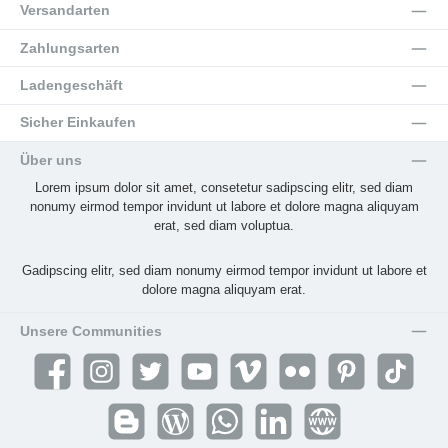
Versandarten
Zahlungsarten
Ladengeschäft
Sicher Einkaufen
Über uns
Lorem ipsum dolor sit amet, consetetur sadipscing elitr, sed diam
nonumy eirmod tempor invidunt ut labore et dolore magna aliquyam
erat, sed diam voluptua.
Gadipscing elitr, sed diam nonumy eirmod tempor invidunt ut labore et
dolore magna aliquyam erat.
Unsere Communities
Facebook
Instagram
Twitter
YouTube
Vimeo
Flickr
Pinterest
TikTok
Blogger
Blog
WhatsApp
LinkedIn
Website