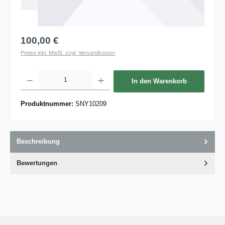
100,00 €
Preise inkl. MwSt. zzgl. Versandkosten
Produkt Anzahl: Gib den gewünschten Wert ein oder benutze die Schaltflächen um die 
In den Warenkorb
Produktnummer:
SNY10209
Beschreibung
Bewertungen