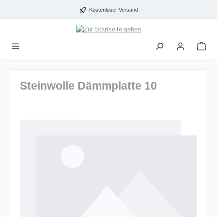
alt springen
Kostenloser Versand
Steinwolle Dämmplatte 10
Bildergalerie überspringen