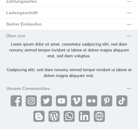
Zahlungsarten
Ladengeschäft
Sicher Einkaufen
Über uns
Lorem ipsum dolor sit amet, consetetur sadipscing elitr, sed diam
nonumy eirmod tempor invidunt ut labore et dolore magna aliquyam
erat, sed diam voluptua.
Gadipscing elitr, sed diam nonumy eirmod tempor invidunt ut labore et
dolore magna aliquyam erat.
Unsere Communities
Facebook
Instagram
Twitter
YouTube
Vimeo
Flickr
Pinterest
TikTok
Blogger
Blog
WhatsApp
LinkedIn
Website