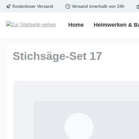
Kostenloser Versand
Versand innerhalb von 24h
springen
Zur Hauptnavigation springen
Home
Heimwerken & B
Stichsäge-Set 17
Bildergalerie überspringen