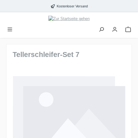
alt springen
Kostenloser Versand
Tellerschleifer-Set 7
Bildergalerie überspringen