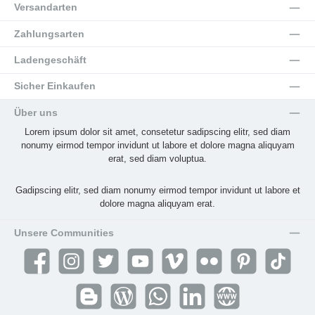
Versandarten
Zahlungsarten
Ladengeschäft
Sicher Einkaufen
Über uns
Lorem ipsum dolor sit amet, consetetur sadipscing elitr, sed diam
nonumy eirmod tempor invidunt ut labore et dolore magna aliquyam
erat, sed diam voluptua.
Gadipscing elitr, sed diam nonumy eirmod tempor invidunt ut labore et
dolore magna aliquyam erat.
Unsere Communities
Facebook
Instagram
Twitter
YouTube
Vimeo
Flickr
Pinterest
TikTok
Blogger
Blog
WhatsApp
LinkedIn
Website