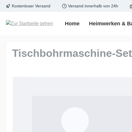
Kostenloser Versand
Versand innerhalb von 24h
springen
Zur Hauptnavigation springen
Home
Heimwerken & B
Tischbohrmaschine-Set
Bildergalerie überspringen