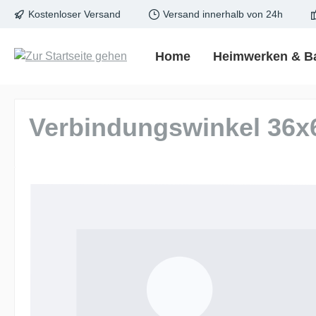
Kostenloser Versand
Versand innerhalb von 24h
springen
Zur Hauptnavigation springen
Home
Heimwerken & B
Verbindungswinkel 36
Bildergalerie überspringen