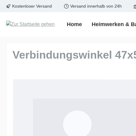
Kostenloser Versand
Versand innerhalb von 24h
springen
Zur Hauptnavigation springen
Home
Heimwerken & B
Verbindungswinkel 47
Bildergalerie überspringen