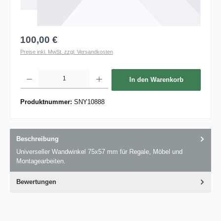
100,00 €
Preise inkl. MwSt. zzgl. Versandkosten
Produkt Anzahl: Gib den gewünschten Wert ein oder benutze die Schaltflächen um die 
In den Warenkorb
Produktnummer:
SNY10888
Beschreibung
Universeller Wandwinkel 75x57 mm für Regale, Möbel und
Montagearbeiten.
Bewertungen