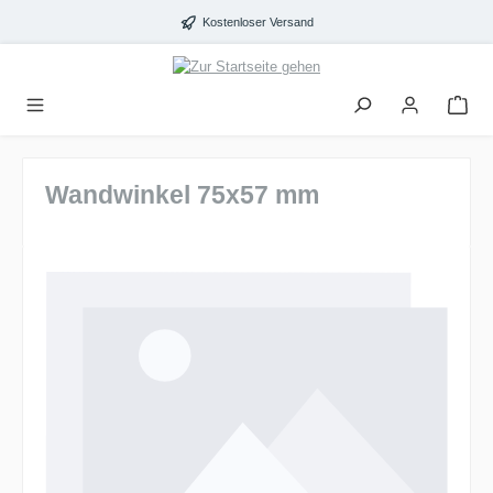
alt springen
Kostenloser Versand
Wandwinkel 75x57 mm
Bildergalerie überspringen