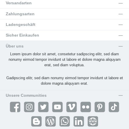
Versandarten
Zahlungsarten
Ladengeschäft
Sicher Einkaufen
Über uns
Lorem ipsum dolor sit amet, consetetur sadipscing elitr, sed diam
nonumy eirmod tempor invidunt ut labore et dolore magna aliquyam
erat, sed diam voluptua.
Gadipscing elitr, sed diam nonumy eirmod tempor invidunt ut labore et
dolore magna aliquyam erat.
Unsere Communities
Facebook
Instagram
Twitter
YouTube
Vimeo
Flickr
Pinterest
TikTok
Blogger
Blog
WhatsApp
LinkedIn
Website