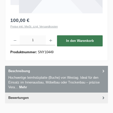
100,00 €
Preise inkl. MwSt. zzgl. Versandkosten
Produkt Anzahl: Gib den gewünschten Wert ein oder benutze die Schaltflächen um die 
In den Warenkorb
Produktnummer:
SNY10449
Beschreibung
Hochwertige leimholzplatte (Buche) von Westag. Ideal für den
Einsatz im Innenausbau, Möbelbau oder Trockenbau – präzise
Vera…
Mehr
Bewertungen