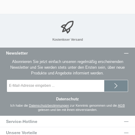
Kostenloser Versand
Newsletter
Abonnieren Sie jetzt einfach unseren regelmäßig erscheinenden
Newsletter und Sie werden stets unter den Ersten sein, über neue
Produkte und Angebote informiert werden.
E-
Mail-
Adresse
*
Datenschutz
Ich habe die
Datenschutzbestimmungen
zur Kenntnis genommen und die
AGB
gelesen und bin mit ihnen einverstanden.
Service-Hotline
Unsere Vorteile