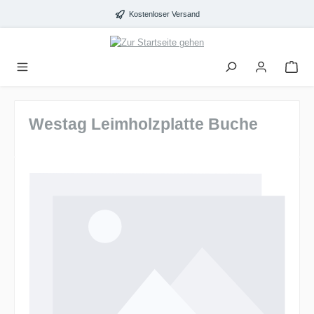
alt springen
Kostenloser Versand
Westag Leimholzplatte Buche
Bildergalerie überspringen