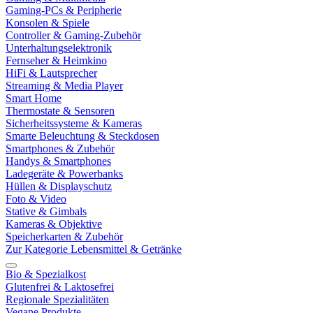
Gaming-PCs & Peripherie
Konsolen & Spiele
Controller & Gaming-Zubehör
Unterhaltungselektronik
Fernseher & Heimkino
HiFi & Lautsprecher
Streaming & Media Player
Smart Home
Thermostate & Sensoren
Sicherheitssysteme & Kameras
Smarte Beleuchtung & Steckdosen
Smartphones & Zubehör
Handys & Smartphones
Ladegeräte & Powerbanks
Hüllen & Displayschutz
Foto & Video
Stative & Gimbals
Kameras & Objektive
Speicherkarten & Zubehör
Zur Kategorie Lebensmittel & Getränke
Bio & Spezialkost
Glutenfrei & Laktosefrei
Regionale Spezialitäten
Vegane Produkte