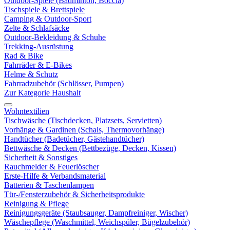
Outdoor-Spiele (Badminton, Boccia)
Tischspiele & Brettspiele
Camping & Outdoor-Sport
Zelte & Schlafsäcke
Outdoor-Bekleidung & Schuhe
Trekking-Ausrüstung
Rad & Bike
Fahrräder & E-Bikes
Helme & Schutz
Fahrradzubehör (Schlösser, Pumpen)
Zur Kategorie Haushalt
Wohntextilien
Tischwäsche (Tischdecken, Platzsets, Servietten)
Vorhänge & Gardinen (Schals, Thermovorhänge)
Handtücher (Badetücher, Gästehandtücher)
Bettwäsche & Decken (Bettbezüge, Decken, Kissen)
Sicherheit & Sonstiges
Rauchmelder & Feuerlöscher
Erste-Hilfe & Verbandsmaterial
Batterien & Taschenlampen
Tür-/Fensterzubehör & Sicherheitsprodukte
Reinigung & Pflege
Reinigungsgeräte (Staubsauger, Dampfreiniger, Wischer)
Wäschepflege (Waschmittel, Weichspüler, Bügelzubehör)