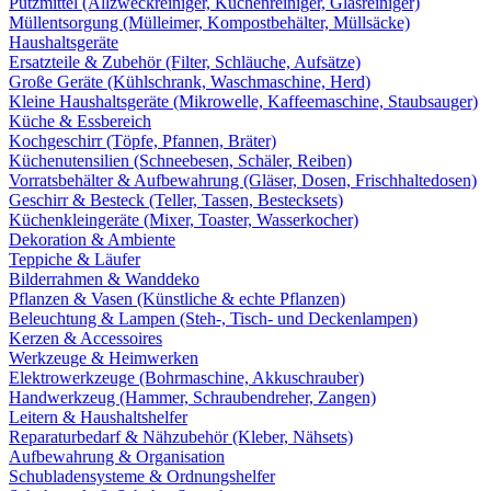
Putzmittel (Allzweckreiniger, Küchenreiniger, Glasreiniger)
Müllentsorgung (Mülleimer, Kompostbehälter, Müllsäcke)
Haushaltsgeräte
Ersatzteile & Zubehör (Filter, Schläuche, Aufsätze)
Große Geräte (Kühlschrank, Waschmaschine, Herd)
Kleine Haushaltsgeräte (Mikrowelle, Kaffeemaschine, Staubsauger)
Küche & Essbereich
Kochgeschirr (Töpfe, Pfannen, Bräter)
Küchenutensilien (Schneebesen, Schäler, Reiben)
Vorratsbehälter & Aufbewahrung (Gläser, Dosen, Frischhaltedosen)
Geschirr & Besteck (Teller, Tassen, Bestecksets)
Küchenkleingeräte (Mixer, Toaster, Wasserkocher)
Dekoration & Ambiente
Teppiche & Läufer
Bilderrahmen & Wanddeko
Pflanzen & Vasen (Künstliche & echte Pflanzen)
Beleuchtung & Lampen (Steh-, Tisch- und Deckenlampen)
Kerzen & Accessoires
Werkzeuge & Heimwerken
Elektrowerkzeuge (Bohrmaschine, Akkuschrauber)
Handwerkzeug (Hammer, Schraubendreher, Zangen)
Leitern & Haushaltshelfer
Reparaturbedarf & Nähzubehör (Kleber, Nähsets)
Aufbewahrung & Organisation
Schubladensysteme & Ordnungshelfer