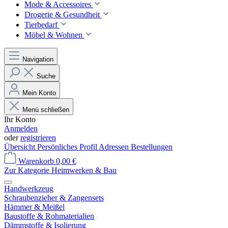
Mode & Accessoires
Drogerie & Gesundheit
Tierbedarf
Möbel & Wohnen
Navigation
Suche
Mein Konto
Menü schließen
Ihr Konto
Anmelden
oder
registrieren
Übersicht
Persönliches Profil
Adressen
Bestellungen
Warenkorb
0,00 €
Zur Kategorie Heimwerken & Bau
Handwerkzeug
Schraubenzieher & Zangensets
Hämmer & Meißel
Baustoffe & Rohmaterialien
Dämmstoffe & Isolierung