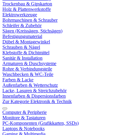
Trockenbau & Gipskarton
Holz & Plattenwerkstoffe
Elektrowerkzeuge
Bohrmaschinen & Schrauber
Schleifer & Zubehör
Sägen (Kreissägen, Stichsägen)
Befestigungsmaterial
Dübel & Montagewinkel
Schrauben & Nägel
Klebstoffe & Dichtmittel
Sanitär & Installation
Armaturen & Duschsysteme
Rohre & Verbindungsteile
Waschbecken & WC-Teile
Farben & Lacke
Außenfarben & Wetterschutz
Lacke, Lasuren & Streichzubehör
Innenfarben & Dispersionsfarben
Zur Kategorie Elektronik & Technik
Computer & Peripherie
Monitore & Tastaturen
PC-Komponenten (Grafikkarten, SSDs)
Laptops & Notebooks
Gaming & Multimedia