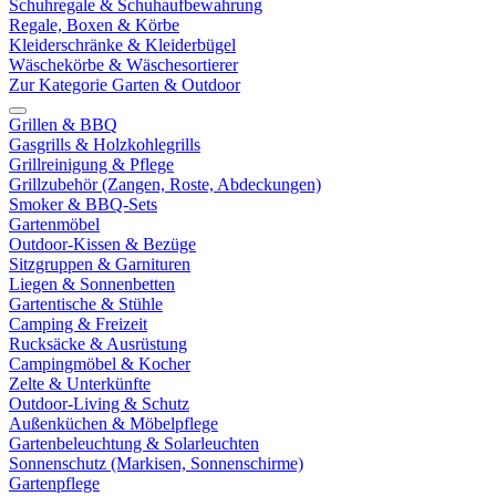
Schuhregale & Schuhaufbewahrung
Regale, Boxen & Körbe
Kleiderschränke & Kleiderbügel
Wäschekörbe & Wäschesortierer
Zur Kategorie Garten & Outdoor
Grillen & BBQ
Gasgrills & Holzkohlegrills
Grillreinigung & Pflege
Grillzubehör (Zangen, Roste, Abdeckungen)
Smoker & BBQ-Sets
Gartenmöbel
Outdoor-Kissen & Bezüge
Sitzgruppen & Garnituren
Liegen & Sonnenbetten
Gartentische & Stühle
Camping & Freizeit
Rucksäcke & Ausrüstung
Campingmöbel & Kocher
Zelte & Unterkünfte
Outdoor-Living & Schutz
Außenküchen & Möbelpflege
Gartenbeleuchtung & Solarleuchten
Sonnenschutz (Markisen, Sonnenschirme)
Gartenpflege