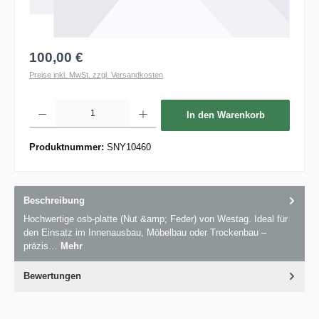
100,00 €
Preise inkl. MwSt. zzgl. Versandkosten
Produkt Anzahl: Gib den gewünschten Wert ein oder benutze die Schaltflächen um die 
In den Warenkorb
Produktnummer:
SNY10460
Beschreibung
Hochwertige osb-platte (Nut &amp; Feder) von Westag. Ideal für
den Einsatz im Innenausbau, Möbelbau oder Trockenbau –
präzis…
Mehr
Bewertungen