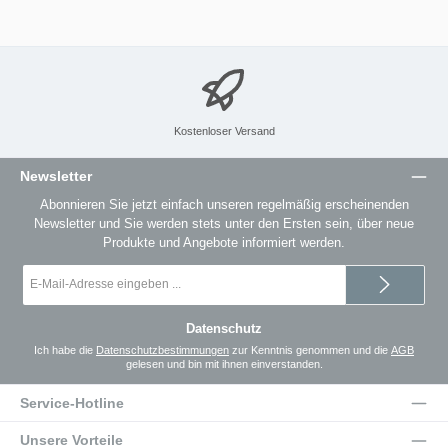
Kostenloser Versand
Newsletter
Abonnieren Sie jetzt einfach unseren regelmäßig erscheinenden
Newsletter und Sie werden stets unter den Ersten sein, über neue
Produkte und Angebote informiert werden.
E-
Mail-
Adresse
*
Datenschutz
Ich habe die
Datenschutzbestimmungen
zur Kenntnis genommen und die
AGB
gelesen und bin mit ihnen einverstanden.
Service-Hotline
Unsere Vorteile