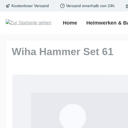
Kostenloser Versand
Versand innerhalb von 24h
springen
Zur Hauptnavigation springen
Home
Heimwerken & B
Wiha Hammer Set 61
Bildergalerie überspringen