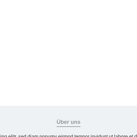
Über uns
ing elitr, sed diam nonumy eirmod tempor invidunt ut labore et