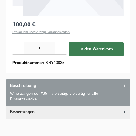
100,00 €
Preise inkl. MwSt. zzgl. Versandkosten
Produkt Anzahl: Gib den gewünschten Wert ein oder benutze die Schaltflächen um die 
In den Warenkorb
Produktnummer:
SNY10035
Beschreibung
Wiha zangen set #35 – vielseitig, vielseitig für alle
Einsatzzwecke.
Bewertungen