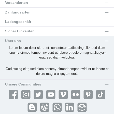
Versandarten
Zahlungsarten
Ladengeschäft
Sicher Einkaufen
Über uns
Lorem ipsum dolor sit amet, consetetur sadipscing elitr, sed diam
nonumy eirmod tempor invidunt ut labore et dolore magna aliquyam
erat, sed diam voluptua.
Gadipscing elitr, sed diam nonumy eirmod tempor invidunt ut labore et
dolore magna aliquyam erat.
Unsere Communities
Facebook
Instagram
Twitter
YouTube
Vimeo
Flickr
Pinterest
TikTok
Blogger
Blog
WhatsApp
LinkedIn
Website