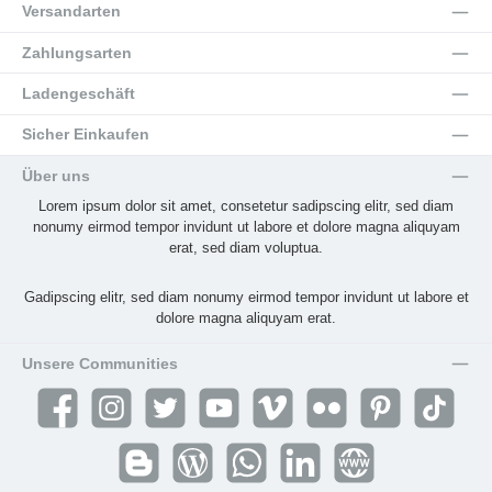
Versandarten
Zahlungsarten
Ladengeschäft
Sicher Einkaufen
Über uns
Lorem ipsum dolor sit amet, consetetur sadipscing elitr, sed diam
nonumy eirmod tempor invidunt ut labore et dolore magna aliquyam
erat, sed diam voluptua.
Gadipscing elitr, sed diam nonumy eirmod tempor invidunt ut labore et
dolore magna aliquyam erat.
Unsere Communities
Facebook
Instagram
Twitter
YouTube
Vimeo
Flickr
Pinterest
TikTok
Blogger
Blog
WhatsApp
LinkedIn
Website