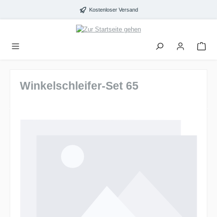
alt springen
Kostenloser Versand
Winkelschleifer-Set 65
Bildergalerie überspringen