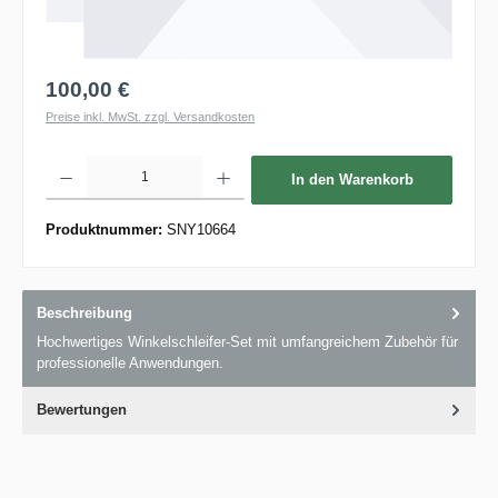
100,00 €
Preise inkl. MwSt. zzgl. Versandkosten
Produkt Anzahl: Gib den gewünschten Wert ein oder benutze die Schaltflächen um die 
In den Warenkorb
Produktnummer:
SNY10664
Beschreibung
Hochwertiges Winkelschleifer-Set mit umfangreichem Zubehör für
professionelle Anwendungen.
Bewertungen